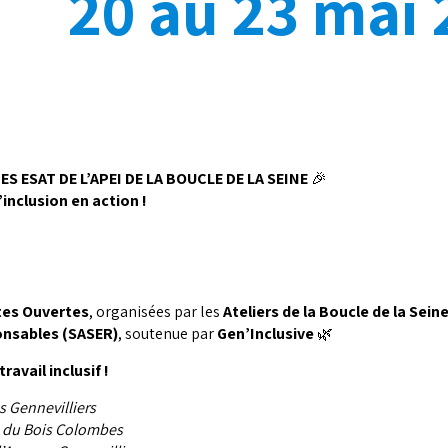
20 au 23 mai 
 ESAT DE L’APEI DE LA BOUCLE DE LA SEINE
🎉
n action !
tes Ouvertes
, organisées par les
Ateliers de la Boucle de la Sein
nsables (SASER)
, soutenue par
Gen’Inclusive
🌿
ravail inclusif !
s Gennevilliers
s du Bois Colombes