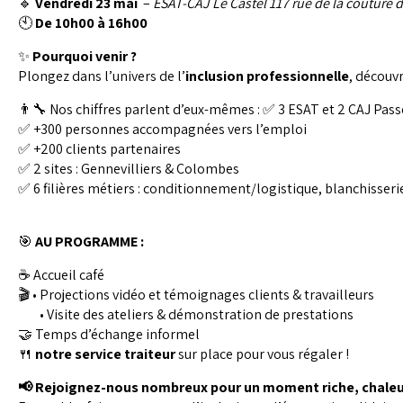
🔹
Vendredi 23 mai
–
ESAT-CAJ Le Castel 117 rue de la couture d
🕙
De 10h00 à 16h00
✨
Pourquoi venir ?
Plongez dans l’univers de l’
inclusion professionnelle
, découv
👨‍🔧 Nos chiffres parlent d’eux-mêmes : ✅ 3 ESAT et 2 CAJ Pass
✅ +300 personnes accompagnées vers l’emploi
✅ +200 clients partenaires
✅ 2 sites : Gennevilliers & Colombes
✅ 6 filières métiers : conditionnement/logistique, blanchisserie
✅ Des certifications reconn
🎯
AU PROGRAMME :
☕ Accueil café
🎬 • Projections vidéo et témoignages clients & travailleurs
• Visite des ateliers & démonstration de prestations
🤝 Temps d’échange informel
🍴
notre service traiteur
sur place pour vous régaler !
📢
Rejoignez-nous nombreux pour un moment riche, chaleure