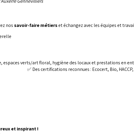
’Auxerre Gennevilliers
rez nos
savoir-faire métiers
et échangez avec les équipes et travai
erelle
, espaces verts/art floral, hygiène des locaux et prestations en ent
ues : Ecocert, Bio, HACCP, R
ux et inspirant !