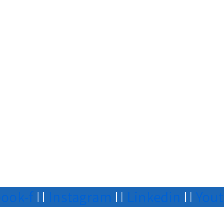
ook-f
Instagram
Linkedin
You