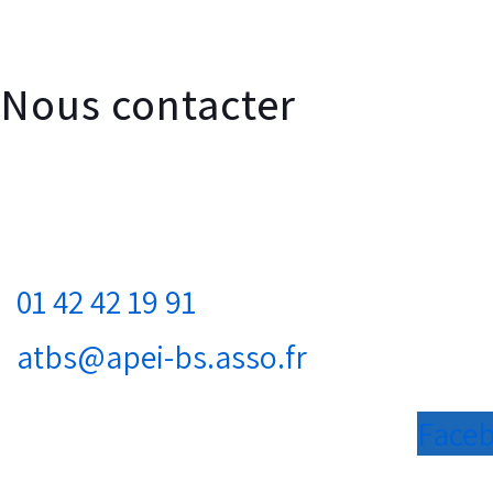
Nous contacter
Apei de la Boucle de la Seine
Immeuble Le Noblet
1 bd Charles de Gaulle
92707 Colombes cedex
01 42 42 19 91
atbs@apei-bs.asso.fr
Faceb